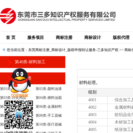
首 页
服务项目
商标注册
商标设计
版权代理
您当前位置：
东莞商标注册_商标设计_版权申报转让服务-三多知识产权
>>
商标
第40类-材料加工
商标分类
材料处理。
第01类-化学原料
第02类-颜料油漆
组别
第03类-日化用品
第04类-燃料油脂
4001
综合加工
第05类-医药
第06类-金属材料
4002
金属材料
4003
纺织品化
第07类-机械设备
第08类-手工器械
4004
木材加工
第09类-科学仪器
第10类-医疗器械
4005
纸张加工