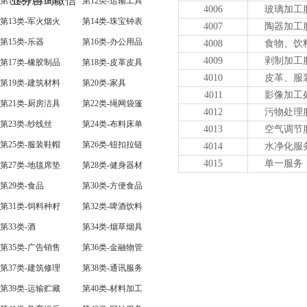
业务咨询微信
第11类-灯具空调
第12类-运输工具
4006
玻璃加工
第13类-军火烟火
第14类-珠宝钟表
4007
陶器加工
第15类-乐器
第16类-办公用品
4008
食物、饮
4009
剥制加工
第17类-橡胶制品
第18类-皮革皮具
4010
皮革、服
第19类-建筑材料
第20类-家具
4011
影像加工
第21类-厨房洁具
第22类-绳网袋篷
4012
污物处理
第23类-纱线丝
第24类-布料床单
4013
空气调节
第25类-服装鞋帽
第26类-钮扣拉链
4014
水净化服
4015
单一服务
第27类-地毯席垫
第28类-健身器材
第29类-食品
第30类-方便食品
第31类-饲料种籽
第32类-啤酒饮料
第33类-酒
第34类-烟草烟具
第35类-广告销售
第36类-金融物管
第37类-建筑修理
第38类-通讯服务
第39类-运输贮藏
第40类-材料加工