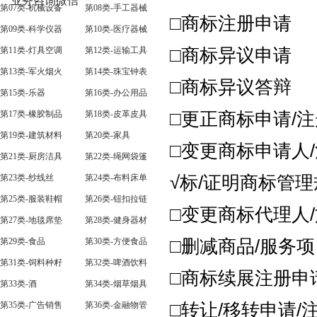
业务咨询微信
第07类-机械设备
第08类-手工器械
□商标注册申请
第09类-科学仪器
第10类-医疗器械
第11类-灯具空调
第12类-运输工具
□商标异议申请
第13类-军火烟火
第14类-珠宝钟表
□商标异议答辩
第15类-乐器
第16类-办公用品
第17类-橡胶制品
第18类-皮革皮具
□更正商标申请/
第19类-建筑材料
第20类-家具
□变更商标申请人/
第21类-厨房洁具
第22类-绳网袋篷
第23类-纱线丝
第24类-布料床单
√标/证明商标管
第25类-服装鞋帽
第26类-钮扣拉链
□变更商标代理人
第27类-地毯席垫
第28类-健身器材
第29类-食品
第30类-方便食品
□删减商品/服务
第31类-饲料种籽
第32类-啤酒饮料
□商标续展注册申
第33类-酒
第34类-烟草烟具
第35类-广告销售
第36类-金融物管
□转让/移转申请/