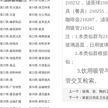
业务咨询微信
第11类-灯具空调
第12类-运输工具
210232， 滤茶球2
第13类-军火烟火
第14类-珠宝钟表
具（餐具）210255
第15类-乐器
第16类-办公用品
咖啡壶210287， 滤
第17类-橡胶制品
第18类-皮革皮具
用吸管210342
第19类-建筑材料
第20类-家具
注：1.本类似群与2
第21类-厨房洁具
第22类-绳网袋篷
第23类-纱线丝
第24类-布料床单
玻璃器皿，日用玻璃
第25类-服装鞋帽
第26类-钮扣拉链
2.本类似群根据功
第27类-地毯席垫
第28类-健身器材
第29类-食品
第30类-方便食品
3.饮用吸管与
第31类-饲料种籽
第32类-啤酒饮料
管交叉检索。
第33类-酒
第34类-烟草烟具
第35类-广告销售
第36类-金融物管
上一个：
玻璃、瓷、陶的
第37类-建筑修理
第38类-通讯服务
下一个：
家庭日用及卫生
第39类-运输贮藏
第40类-材料加工