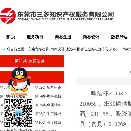
首 页
服务项目
商标注册
商标设计
版权代理
您当前位置：
东莞商标注册_商标设计_版权申报转让服务-三多知识产权
>>
商标
第21类-厨房洁具
商标分类
第01类-化学原料
第02类-颜料油漆
啤酒杯210032， 
第03类-日化用品
第04类-燃料油脂
210058， 细颈圆酒
第05类-医药
第06类-金属材料
酒具210155， 吸
第07类-机械设备
第08类-手工器械
第09类-科学仪器
第10类-医疗器械
具（餐具）210209，